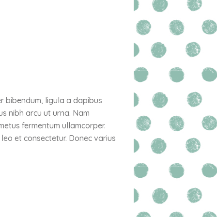
r bibendum, ligula a dapibus
s nibh arcu ut urna. Nam
t metus fermentum ullamcorper.
n leo et consectetur. Donec varius