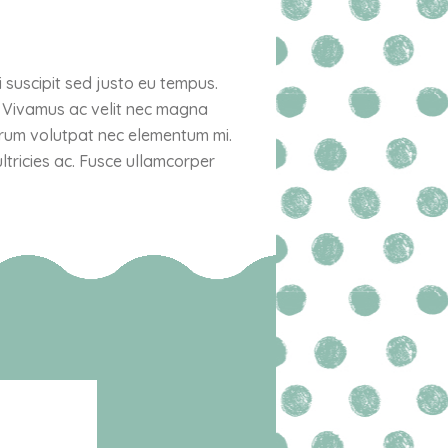
i suscipit sed justo eu tempus.
. Vivamus ac velit nec magna
utrum volutpat nec elementum mi.
ltricies ac. Fusce ullamcorper